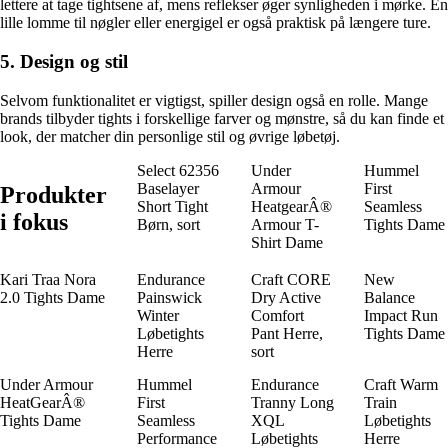
lettere at tage tightsene af, mens reflekser øger synligheden i mørke. En
lille lomme til nøgler eller energigel er også praktisk på længere ture.
5. Design og stil
Selvom funktionalitet er vigtigst, spiller design også en rolle. Mange
brands tilbyder tights i forskellige farver og mønstre, så du kan finde et
look, der matcher din personlige stil og øvrige løbetøj.
Select 62356
Under
Hummel
Baselayer
Armour
First
Produkter
Short Tight
HeatgearÂ®
Seamless
i fokus
Børn, sort
Armour T-
Tights Dame
Shirt Dame
Kari Traa Nora
Endurance
Craft CORE
New
2.0 Tights Dame
Painswick
Dry Active
Balance
Winter
Comfort
Impact Run
Løbetights
Pant Herre,
Tights Dame
Herre
sort
Under Armour
Hummel
Endurance
Craft Warm
HeatGearÂ®
First
Tranny Long
Train
Tights Dame
Seamless
XQL
Løbetights
Performance
Løbetights
Herre