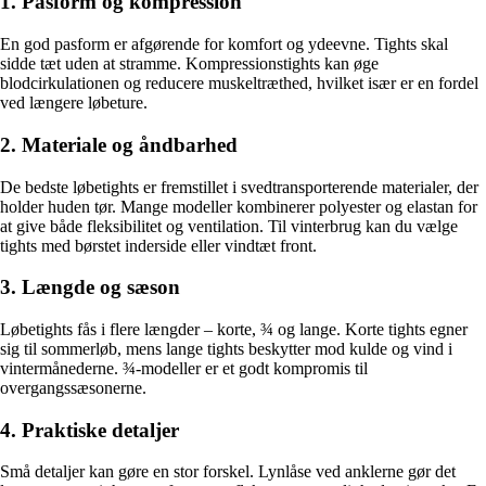
1. Pasform og kompression
En god pasform er afgørende for komfort og ydeevne. Tights skal
sidde tæt uden at stramme. Kompressionstights kan øge
blodcirkulationen og reducere muskeltræthed, hvilket især er en fordel
ved længere løbeture.
2. Materiale og åndbarhed
De bedste løbetights er fremstillet i svedtransporterende materialer, der
holder huden tør. Mange modeller kombinerer polyester og elastan for
at give både fleksibilitet og ventilation. Til vinterbrug kan du vælge
tights med børstet inderside eller vindtæt front.
3. Længde og sæson
Løbetights fås i flere længder – korte, ¾ og lange. Korte tights egner
sig til sommerløb, mens lange tights beskytter mod kulde og vind i
vintermånederne. ¾-modeller er et godt kompromis til
overgangssæsonerne.
4. Praktiske detaljer
Små detaljer kan gøre en stor forskel. Lynlåse ved anklerne gør det