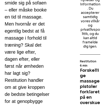
nyheder og
smide sig på sofaen
information
. Du
– eller måske booke
accepterer
en tid til massage.
samtidig
vores vilkår
Men hvornår er det
og
privatlivspo
egentlig bedst at få
litik, og du
massage i forhold til
kan altid
framelde
træning? Skal det
dig igen.
være lige efter,
dagen efter, eller
Restitution
først når ømheden
6 min
Forskelli
har lagt sig?
ge
Restitution handler
massage
pistoler
om at give kroppen
forklaret
de bedste betingelser
på en
for at genopbygge
overskue