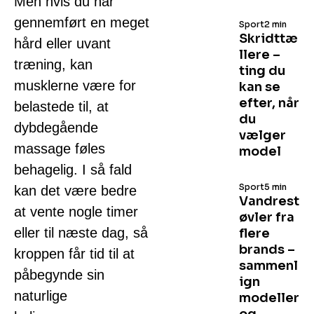
Men hvis du har
gennemført en meget
Sport
2 min
Skridttæ
hård eller uvant
llere –
træning, kan
ting du
musklerne være for
kan se
efter, når
belastede til, at
du
dybdegående
vælger
massage føles
model
behagelig. I så fald
Sport
5 min
kan det være bedre
Vandrest
at vente nogle timer
øvler fra
eller til næste dag, så
flere
brands –
kroppen får tid til at
sammenl
påbegynde sin
ign
naturlige
modeller