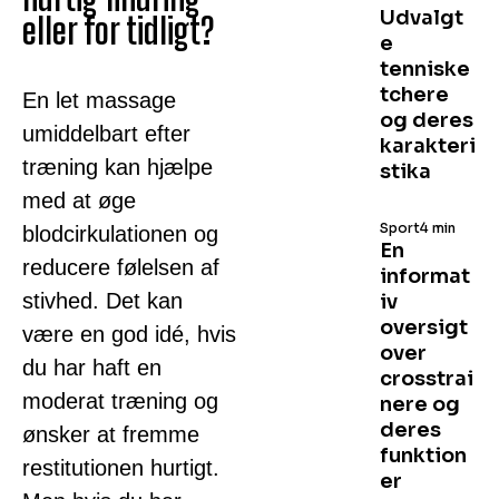
Udvalgt
eller for tidligt?
e
tenniske
tchere
En let massage
og deres
umiddelbart efter
karakteri
træning kan hjælpe
stika
med at øge
Sport
4 min
blodcirkulationen og
En
reducere følelsen af
informat
stivhed. Det kan
iv
oversigt
være en god idé, hvis
over
du har haft en
crosstrai
moderat træning og
nere og
deres
ønsker at fremme
funktion
restitutionen hurtigt.
er