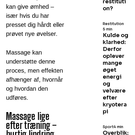
restituti
kan give ømhed –
on?
især hvis du har
presset dig hårdt eller
Restitution
5 min
prøvet nye øvelser.
Kulde og
klarhed:
Derfor
Massage kan
oplever
understøtte denne
mange
øget
proces, men effekten
energi
afhænger af, hvornår
og
og hvordan den
velvære
udføres.
efter
kryotera
pi
Massage lige
efter træning –
Sport
4 min
hurtig lindring
Overblik: