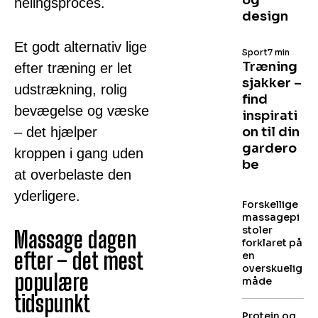
og
helingsproces.
design
Et godt alternativ lige
Sport
7 min
Træning
efter træning er let
sjakker –
udstrækning, rolig
find
bevægelse og væske
inspirati
– det hjælper
on til din
gardero
kroppen i gang uden
be
at overbelaste den
yderligere.
Forskellige
massagepi
stoler
Massage dagen
forklaret på
efter – det mest
en
overskuelig
populære
måde
tidspunkt
Protein og