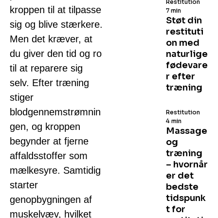
Restitution
kroppen til at tilpasse
7 min
Støt din
sig og blive stærkere.
restituti
Men det kræver, at
on med
du giver den tid og ro
naturlige
fødevare
til at reparere sig
r efter
selv. Efter træning
træning
stiger
blodgennemstrømnin
Restitution
4 min
gen, og kroppen
Massage
begynder at fjerne
og
træning
affaldsstoffer som
– hvornår
mælkesyre. Samtidig
er det
starter
bedste
tidspunk
genopbygningen af
t for
muskelvæv, hvilket