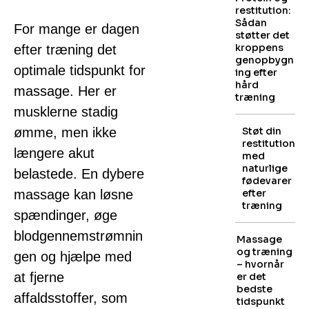
restitution:
Sådan
For mange er dagen
støtter det
kroppens
efter træning det
genopbygn
optimale tidspunkt for
ing efter
hård
massage. Her er
træning
musklerne stadig
ømme, men ikke
Støt din
restitution
længere akut
med
naturlige
belastede. En dybere
fødevarer
massage kan løsne
efter
træning
spændinger, øge
blodgennemstrømnin
Massage
og træning
gen og hjælpe med
– hvornår
at fjerne
er det
bedste
affaldsstoffer, som
tidspunkt