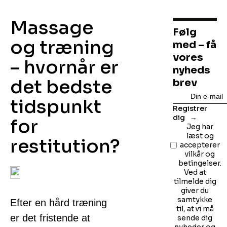
Massage
Følg
og træning
med – få
vores
– hvornår er
nyheds
det bedste
brev
tidspunkt
Registrer
dig
for
Jeg har
læst og
restitution?
accepterer
vilkår og
betingelser.
Ved at
tilmelde dig
giver du
samtykke
Efter en hård træning
til, at vi må
er det fristende at
sende dig