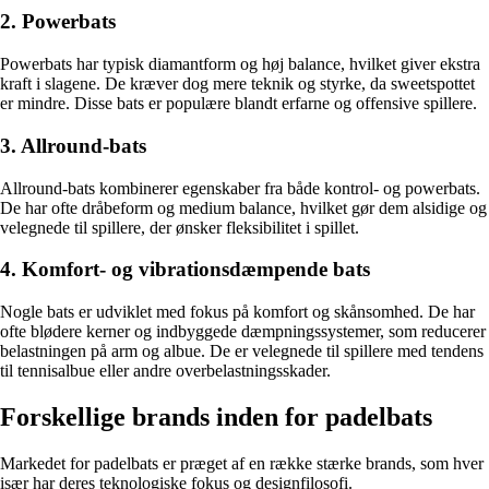
2. Powerbats
Powerbats har typisk diamantform og høj balance, hvilket giver ekstra
kraft i slagene. De kræver dog mere teknik og styrke, da sweetspottet
er mindre. Disse bats er populære blandt erfarne og offensive spillere.
3. Allround-bats
Allround-bats kombinerer egenskaber fra både kontrol- og powerbats.
De har ofte dråbeform og medium balance, hvilket gør dem alsidige og
velegnede til spillere, der ønsker fleksibilitet i spillet.
4. Komfort- og vibrationsdæmpende bats
Nogle bats er udviklet med fokus på komfort og skånsomhed. De har
ofte blødere kerner og indbyggede dæmpningssystemer, som reducerer
belastningen på arm og albue. De er velegnede til spillere med tendens
til tennisalbue eller andre overbelastningsskader.
Forskellige brands inden for padelbats
Markedet for padelbats er præget af en række stærke brands, som hver
især har deres teknologiske fokus og designfilosofi.