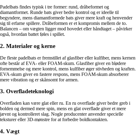
Padelbats findes typisk i tre former: rund, dråbeformet og
diamantformet. Runde bats giver bedre kontrol og er ideelle til
begyndere, mens diamantformede bats giver mere kraft og henvender
sig til erfarne spillere. Dråbeformen er et kompromis mellem de to.
Balancen – om vægten ligger mod hovedet eller håndtaget – påvirker
også, hvordan battet føles i spillet.
2. Materialer og kerne
De fleste padelbats er fremstillet af glasfiber eller kulfiber, mens kernen
ofte består af EVA- eller FOAM-skum. Glasfiber giver en blødere
fornemmelse og mere kontrol, mens kulfiber øger stivheden og kraften.
EVA-skum giver en fastere respons, mens FOAM-skum absorberer
mere vibration og er skånsomt for armen.
3. Overfladeteknologi
Overfladen kan være glat eller ru. En ru overflade giver bedre greb i
bolden og dermed mere spin, mens en glat overflade giver et mere
jævnt og kontrolleret slag. Nogle producenter anvender specielle
teksturer eller 3D-mønstre for at forbedre boldkontakten.
4. Vægt