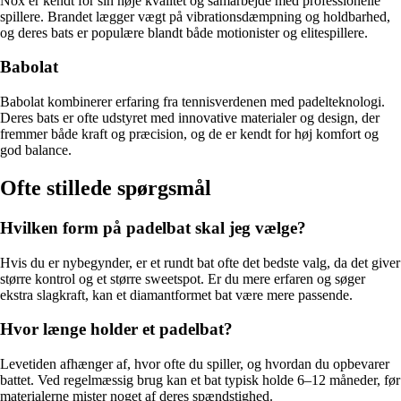
Nox er kendt for sin høje kvalitet og samarbejde med professionelle
spillere. Brandet lægger vægt på vibrationsdæmpning og holdbarhed,
og deres bats er populære blandt både motionister og elitespillere.
Babolat
Babolat kombinerer erfaring fra tennisverdenen med padelteknologi.
Deres bats er ofte udstyret med innovative materialer og design, der
fremmer både kraft og præcision, og de er kendt for høj komfort og
god balance.
Ofte stillede spørgsmål
Hvilken form på padelbat skal jeg vælge?
Hvis du er nybegynder, er et rundt bat ofte det bedste valg, da det giver
større kontrol og et større sweetspot. Er du mere erfaren og søger
ekstra slagkraft, kan et diamantformet bat være mere passende.
Hvor længe holder et padelbat?
Levetiden afhænger af, hvor ofte du spiller, og hvordan du opbevarer
battet. Ved regelmæssig brug kan et bat typisk holde 6–12 måneder, før
materialerne mister noget af deres spændstighed.