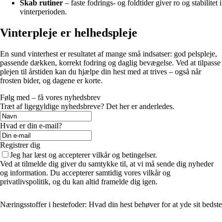
Skab rutiner
– faste fodrings- og foldtider giver ro og stabilitet i
vinterperioden.
Vinterpleje er helhedspleje
En sund vinterhest er resultatet af mange små indsatser: god pelspleje,
passende dækken, korrekt fodring og daglig bevægelse. Ved at tilpasse
plejen til årstiden kan du hjælpe din hest med at trives – også når
frosten bider, og dagene er korte.
Følg med – få vores nyhedsbrev
Træt af ligegyldige nyhedsbreve? Det her er anderledes.
Hvad er din e-mail?
Registrer dig
Jeg har læst og accepterer vilkår og betingelser.
Ved at tilmelde dig giver du samtykke til, at vi må sende dig nyheder
og information. Du accepterer samtidig vores vilkår og
privatlivspolitik, og du kan altid framelde dig igen.
Næringsstoffer i hestefoder: Hvad din hest behøver for at yde sit bedste