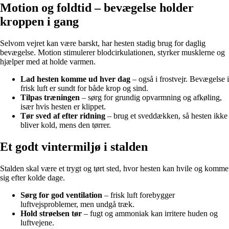
Motion og foldtid – bevægelse holder
kroppen i gang
Selvom vejret kan være barskt, har hesten stadig brug for daglig
bevægelse. Motion stimulerer blodcirkulationen, styrker musklerne og
hjælper med at holde varmen.
Lad hesten komme ud hver dag
– også i frostvejr. Bevægelse i
frisk luft er sundt for både krop og sind.
Tilpas træningen
– sørg for grundig opvarmning og afkøling,
især hvis hesten er klippet.
Tør sved af efter ridning
– brug et sveddækken, så hesten ikke
bliver kold, mens den tørrer.
Et godt vintermiljø i stalden
Stalden skal være et trygt og tørt sted, hvor hesten kan hvile og komme
sig efter kolde dage.
Sørg for god ventilation
– frisk luft forebygger
luftvejsproblemer, men undgå træk.
Hold strøelsen tør
– fugt og ammoniak kan irritere huden og
luftvejene.