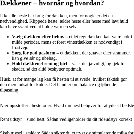
Dækkener – hvornår og hvordan?
Ikke alle heste har brug for dækken, men for nogle er det en
nødvendighed. Klippede heste, ældre heste eller heste med lavt huld
kan have svært ved at holde varmen selv.
Vælg dækken efter behov
– et let regndækken kan være nok i
milde perioder, mens et foret vinterdækken er nødvendigt i
frostvejr.
Sørg for god pasform
– et dækken, der gnaver eller strammer,
kan give sår og ubehag.
Hold dækkenet rent og tørt
– vask det jævnligt, og tjek for
skader, så det altid beskytter optimalt.
Husk, at for mange lag kan få hesten til at svede, hvilket faktisk gør
den mere udsat for kulde. Det handler om balance og løbende
tilpasning.
Næringsstoffer i hestefoder: Hvad din hest behøver for at yde sit bedste
Rent udstyr – sund hest: Sådan vedligeholder du dit rideudstyr korrekt
Skab trivsel i stalden: Sådan sikrer du et trygt og stimulerende miljø for