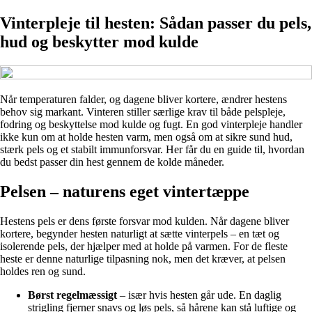
Vinterpleje til hesten: Sådan passer du pels,
hud og beskytter mod kulde
Når temperaturen falder, og dagene bliver kortere, ændrer hestens
behov sig markant. Vinteren stiller særlige krav til både pelspleje,
fodring og beskyttelse mod kulde og fugt. En god vinterpleje handler
ikke kun om at holde hesten varm, men også om at sikre sund hud,
stærk pels og et stabilt immunforsvar. Her får du en guide til, hvordan
du bedst passer din hest gennem de kolde måneder.
Pelsen – naturens eget vintertæppe
Hestens pels er dens første forsvar mod kulden. Når dagene bliver
kortere, begynder hesten naturligt at sætte vinterpels – en tæt og
isolerende pels, der hjælper med at holde på varmen. For de fleste
heste er denne naturlige tilpasning nok, men det kræver, at pelsen
holdes ren og sund.
Børst regelmæssigt
– især hvis hesten går ude. En daglig
strigling fjerner snavs og løs pels, så hårene kan stå luftige og