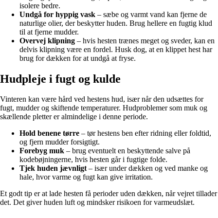
isolere bedre.
Undgå for hyppig vask
– sæbe og varmt vand kan fjerne de
naturlige olier, der beskytter huden. Brug hellere en fugtig klud
til at fjerne mudder.
Overvej klipning
– hvis hesten trænes meget og sveder, kan en
delvis klipning være en fordel. Husk dog, at en klippet hest har
brug for dækken for at undgå at fryse.
Hudpleje i fugt og kulde
Vinteren kan være hård ved hestens hud, især når den udsættes for
fugt, mudder og skiftende temperaturer. Hudproblemer som muk og
skællende pletter er almindelige i denne periode.
Hold benene tørre
– tør hestens ben efter ridning eller foldtid,
og fjern mudder forsigtigt.
Forebyg muk
– brug eventuelt en beskyttende salve på
kodebøjningerne, hvis hesten går i fugtige folde.
Tjek huden jævnligt
– især under dækken og ved manke og
hale, hvor varme og fugt kan give irritation.
Et godt tip er at lade hesten få perioder uden dækken, når vejret tillader
det. Det giver huden luft og mindsker risikoen for varmeudslæt.